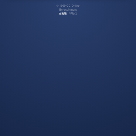
© 1999 CC Online
Entertainment
桌面版
| 移動版